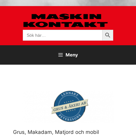
Hoppa
till
innehåll
Sökknapp
Sök
efter:
Meny
Grus, Makadam, Matjord och mobil