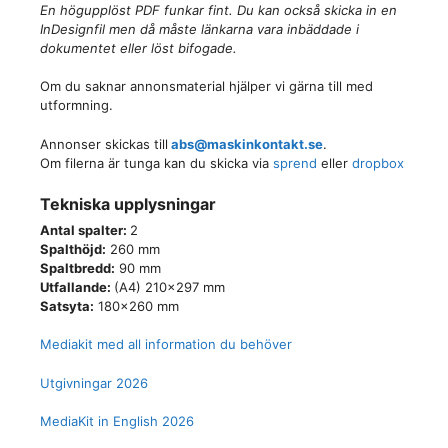
En högupplöst PDF funkar fint. Du kan också skicka in en
InDesignfil men då måste länkarna vara inbäddade i
dokumentet eller löst bifogade.
Om du saknar annonsmaterial hjälper vi gärna till med
utformning.
Annonser skickas till
abs
@maskinkontakt.se
.
Om filerna är tunga kan du skicka via
sprend
eller
dropbox
Tekniska upplysningar
Antal spalter:
2
Spalthöjd:
260 mm
Spaltbredd:
90 mm
Utfallande:
(A4) 210×297 mm
Satsyta:
180×260 mm
Mediakit med all information du behöver
Utgivningar 2026
MediaKit in English 2026