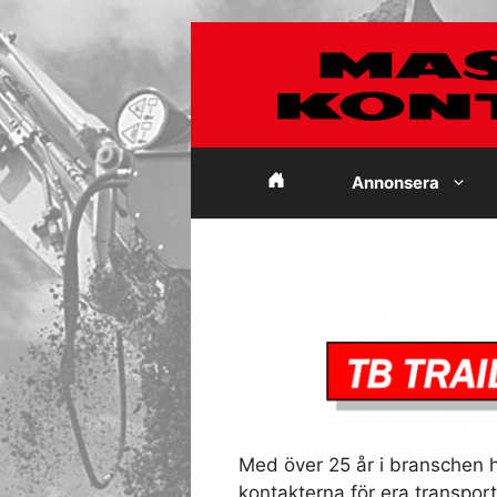
Hoppa
till
innehåll
Annonsera
Med över 25 år i branschen 
kontakterna för era transport