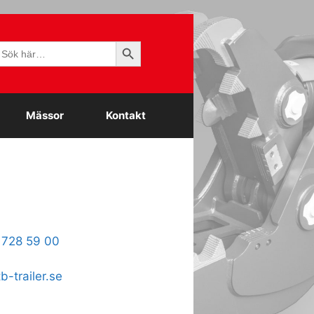
Sökknapp
ök
fter:
Mässor
Kontakt
 728 59 00
-trailer.se