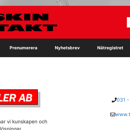
S
e
Prenumerera
Nyhetsbrev
Nätregistret
031 -
www.tb
har vi kunskapen och
lösningar.