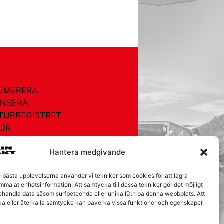
UMERERA
NSERA
TURREGISTRET
OR
EGISTRET
Hantera medgivande
AKT
e bästa upplevelserna använder vi tekniker som cookies för att lagra
ÅRA KAKOR
mma åt enhetsinformation. Att samtycka till dessa tekniker gör det möjligt
behandla data såsom surfbeteende eller unika ID:n på denna webbplats. Att
ka eller återkalla samtycke kan påverka vissa funktioner och egenskaper