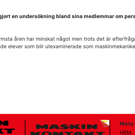
gjort en undersökning bland sina medlemmar om pe
sta åren har minskat något men trots det är efterfrågan 
 de elever som blir utexaminerade som maskinmekanike
Meny
HEM