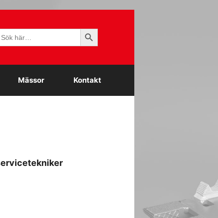
Sökknapp
ök
fter:
Mässor
Kontakt
servicetekniker