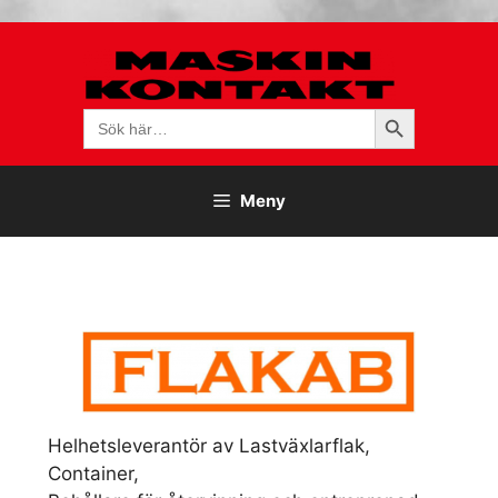
Hoppa
till
innehåll
Sökknapp
Sök
efter:
Meny
Helhetsleverantör av Lastväxlarflak,
Container,