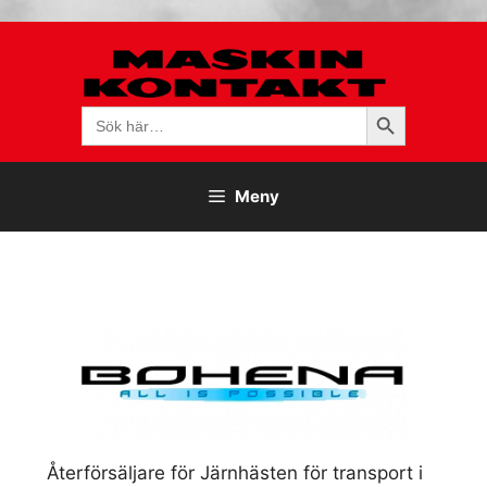
Hoppa
till
innehåll
Sökknapp
Sök
efter:
Meny
Återförsäljare för Järnhästen för transport i