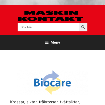
Hoppa
till
innehåll
Sökknapp
Sök
efter:
Meny
Krossar, siktar, träkrossar, tvättsiktar,