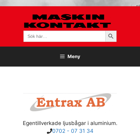
Hoppa
till
innehåll
Sökknapp
Sök
efter:
Meny
Egentillverkade ljusbågar i aluminium.
0702 - 07 31 34