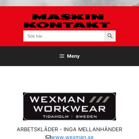
Hoppa
till
innehåll
Sökknapp
Sök
efter:
Meny
ARBETSKLÄDER - INGA MELLANHÄNDER
www.wexman.se