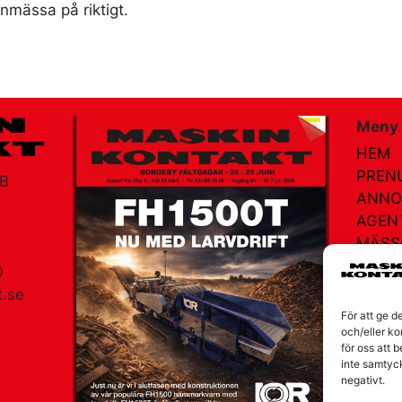
nmässa på riktigt.
Meny
HEM
PREN
AB
ANNO
AGEN
MÄSS
NÄTR
0
KONT
.se
För att ge d
OM V
am
och/eller ko
för oss att 
inte samtyc
negativt.