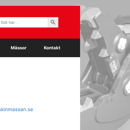
Sökknapp
ök
fter:
Mässor
Kontakt
kinmassan.se