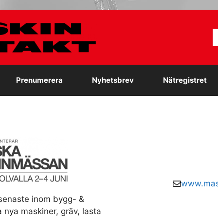
S
e
Prenumerera
Nyhetsbrev
Nätregistret
www.mas
t senaste inom bygg- &
nya maskiner, gräv, lasta