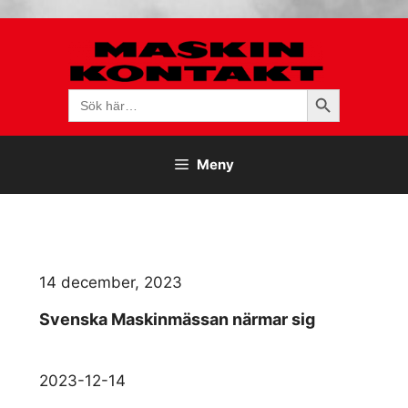
Hoppa
till
innehåll
Sökknapp
Sök
efter:
Meny
14 december, 2023
Svenska Maskinmässan närmar sig
2023-12-14