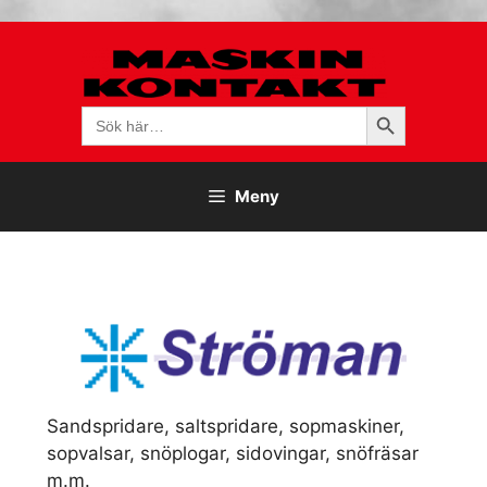
Hoppa
till
innehåll
Sökknapp
Sök
efter:
Meny
Sandspridare, saltspridare, sopmaskiner,
sopvalsar, snöplogar, sidovingar, snöfräsar
m.m.