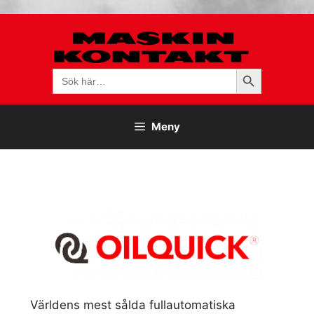
Hoppa
till
innehåll
Sökknapp
Sök
efter:
Meny
Världens mest sålda fullautomatiska