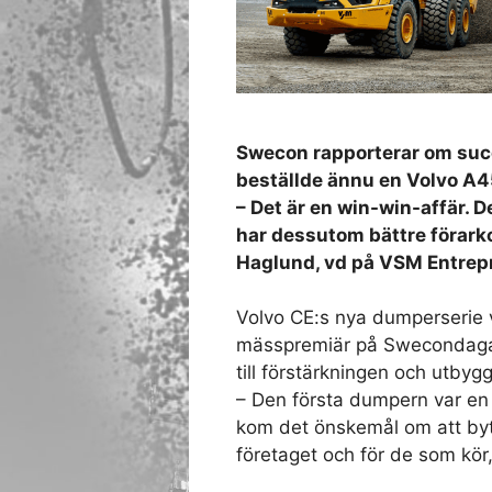
Swecon rapporterar om suc
beställde ännu en Volvo A45
– Det är en win-win-affär. 
har dessutom bättre förarkom
Haglund, vd på VSM Entrep
Volvo CE:s nya dumperserie 
mässpremiär på Swecondagar
till förstärkningen och utby
– Den första dumpern var en
kom det önskemål om att byta 
företaget och för de som kör