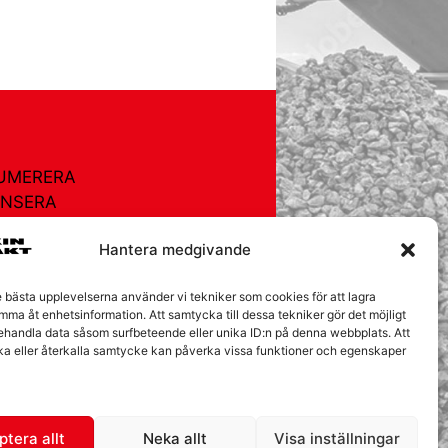
UMERERA
NSERA
TURREGISTRET
Hantera medgivande
OR
EGISTRET
e bästa upplevelserna använder vi tekniker som cookies för att lagra
AKT
mma åt enhetsinformation. Att samtycka till dessa tekniker gör det möjligt
behandla data såsom surfbeteende eller unika ID:n på denna webbplats. Att
ÅRA KAKOR
ka eller återkalla samtycke kan påverka vissa funktioner och egenskaper
tera allt
Neka allt
Visa inställningar