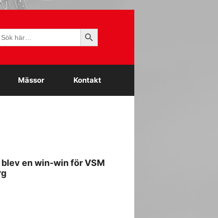
Sökknapp
ök
fter:
Mässor
Kontakt
blev en win-win för VSM
rg