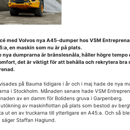
cé med Volvos nya A45-dumper hos VSM Entreprenad
:a, en maskin som nu är på plats.
De nya dumprarna är bränslesnåla, håller högre tempo 
fort, det är viktigt för att behålla och rekrytera br
renad.
visades på Bauma tidigare i år och i maj hade de nya m
na i Stockholm. Månaden senare hade VSM Entreprena
ggnaden av en damm för Bolidens gruva i Garpenberg.
 utökning av maskinflottan på plats som bestod av berg
ut en av truckarna till ytterligare en A45:a. Och så ble
, säger Staffan Haglund.