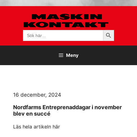
Hoppa
till
innehåll
Sökknapp
Sök
efter:
Meny
16 december, 2024
Nordfarms Entreprenaddagar i november
blev en succé
Läs hela artikeln här