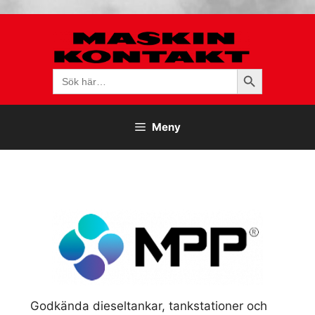
Hoppa
till
innehåll
Sökknapp
Sök
efter:
Meny
Godkända dieseltankar, tankstationer och