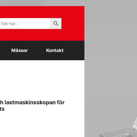
Sökknapp
ök
fter:
Mässor
Kontakt
h lastmaskinsskopan för
ts