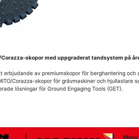
/Corazza-skopor med uppgraderat tandsystem på åre
sitt erbjudande av premiumskopor för berghantering och
 MITO/Corazza-skopor för grävmaskiner och hjullastare
ade lösningar för Ground Engaging Tools (GET).
Meny