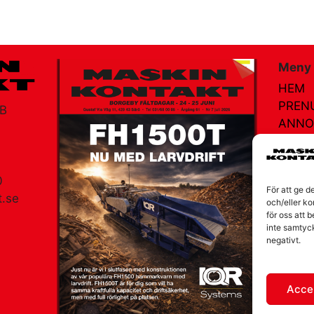
Meny
HEM
PREN
AB
ANNO
AGEN
MÄSS
NÄTR
0
För att ge d
KONT
.se
och/eller ko
för oss att 
OM V
am
inte samtyc
negativt.
Accep