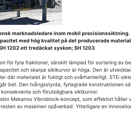
ensk marknadsledare inom mobil precisionssiktning.
apacitet med hög kvalitet på det producerade material
SH 1202 ett tredäckat syskon; SH 1203
on för fyra fraktioner, särskilt lämpad för sortering av 
apacitet och skarpa siktkurvor är höga. Den är utvecklad f
ler där materialet är fuktigt och svårhanterligt. STE-sik
går bet. Den tvångsstyrda, fyrlagrade konstruktionen säk
r konsekventa och förutsägbara siktkurvor.
kin Mekanos Vibroblock-koncept, som effektivt håller v
 resten av maskinen opåverkad. Ytterligare en innovat