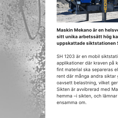
Maskin Mekano är en helsv
sitt unika arbetssätt hög k
uppskattade siktstationen 
SH 1203 är en mobil siktstati
applikationer där kraven på k
fint material ska separeras el
rent där många andra siktar 
oavsett belastning, vilket ge
Sikten är avvibrerad med Mas
hemma –i sikten, och lämnar
ensamma om.