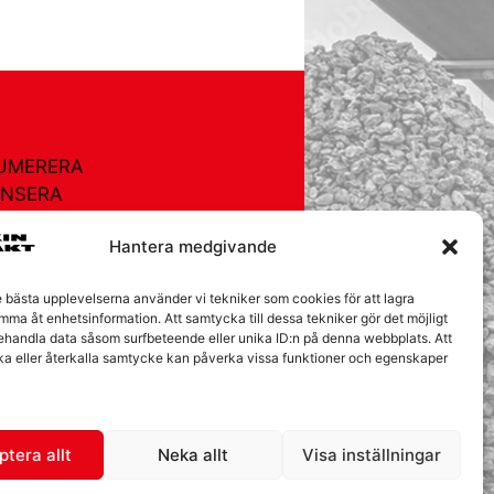
UMERERA
NSERA
TURREGISTRET
Hantera medgivande
OR
EGISTRET
e bästa upplevelserna använder vi tekniker som cookies för att lagra
AKT
mma åt enhetsinformation. Att samtycka till dessa tekniker gör det möjligt
behandla data såsom surfbeteende eller unika ID:n på denna webbplats. Att
ÅRA KAKOR
ka eller återkalla samtycke kan påverka vissa funktioner och egenskaper
tera allt
Neka allt
Visa inställningar