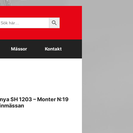
Sökknapp
ök
fter:
Mässor
Kontakt
nya SH 1203 – Monter N:19
kinmässan