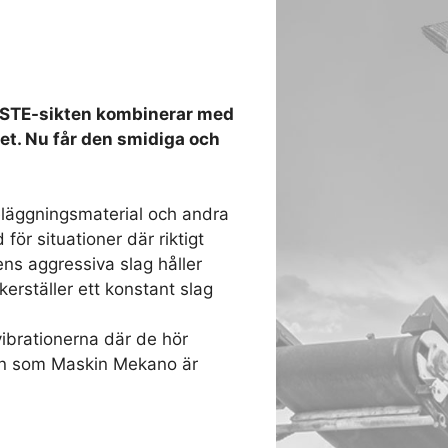
 STE-sikten kombinerar med
et. Nu får den smidiga och
beläggningsmaterial och andra
ör situationer där riktigt
tens aggressiva slag håller
erställer ett konstant slag
ibrationerna där de hör
ion som Maskin Mekano är