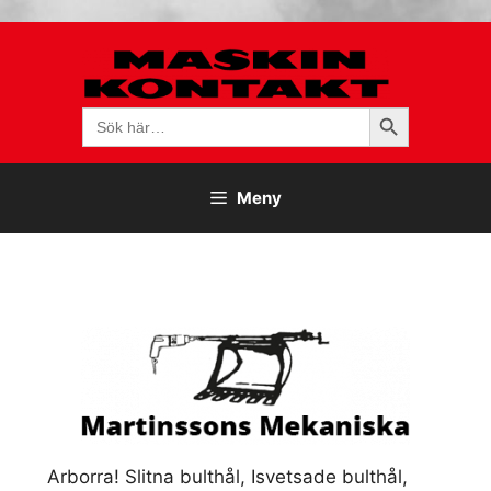
Hoppa
till
innehåll
Sökknapp
Sök
efter:
Meny
Arborra! Slitna bulthål, Isvetsade bulthål,