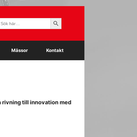
Sökknapp
ök
fter:
Mässor
Kontakt
n rivning till innovation med