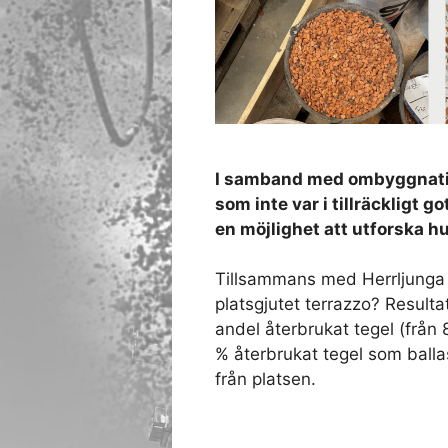
I samband med ombyggnation
som inte var i tillräckligt g
en möjlighet att utforska hu
Tillsammans med Herrljunga T
platsgjutet terrazzo? Result
andel återbrukat tegel (från
% återbrukat tegel som ballas
från platsen.