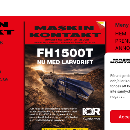
Meny
HEM
PREN
AB
ANNO
AGEN
MÄSS
NÄTR
0
För att ge d
KONT
.se
och/eller ko
för oss att 
OM V
am
inte samtyc
negativt.
Accep