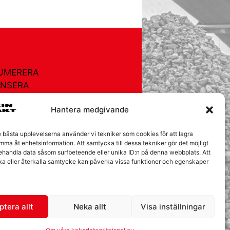
UMERERA
NSERA
TURREGISTRET
Hantera medgivande
OR
EGISTRET
e bästa upplevelserna använder vi tekniker som cookies för att lagra
AKT
mma åt enhetsinformation. Att samtycka till dessa tekniker gör det möjligt
behandla data såsom surfbeteende eller unika ID:n på denna webbplats. Att
ÅRA KAKOR
ka eller återkalla samtycke kan påverka vissa funktioner och egenskaper
tera allt
Neka allt
Visa inställningar