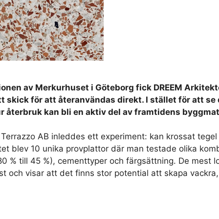
en av Merkurhuset i Göteborg fick DREEM Arkitekter 
ott skick för att återanvändas direkt. I stället för att 
r återbruk kan bli en aktiv del av framtidens byggmat
errazzo AB inleddes ett experiment: kan krossat tegel 
atet blev 10 unika provplattor där man testade olika kom
 80 % till 45 %), cementtyper och färgsättning. De mest 
t och visar att det finns stor potential att skapa vackra