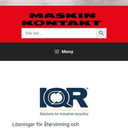
Hoppa
till
innehåll
Sökknapp
Sök
efter:
Meny
Lösningar för återvinning och