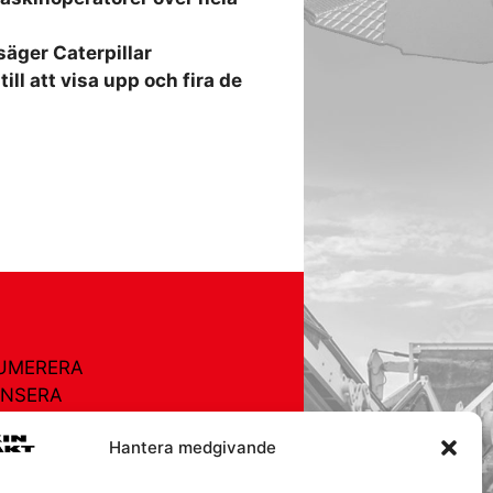
säger Caterpillar
ll att visa upp och fira de
UMERERA
NSERA
TURREGISTRET
Hantera medgivande
OR
EGISTRET