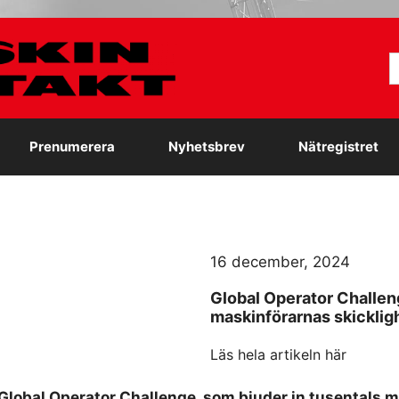
S
e
Prenumerera
Nyhetsbrev
Nätregistret
16 december, 2024
Global Operator Challen
maskinförarnas skicklig
Läs hela artikeln här
t Global Operator Challenge, som bjuder in tusentals 