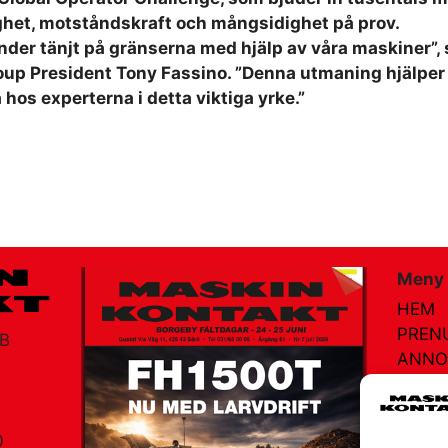
ighet, motståndskraft och mångsidighet på prov.
under tänjt på gränserna med hjälp av våra maskiner”, 
up President Tony Fassino. ”Denna utmaning hjälper ti
hos experterna i detta viktiga yrke.”
Meny
HEM
PREN
AB
ANNO
AGEN
MÄSS
NÄTR
0