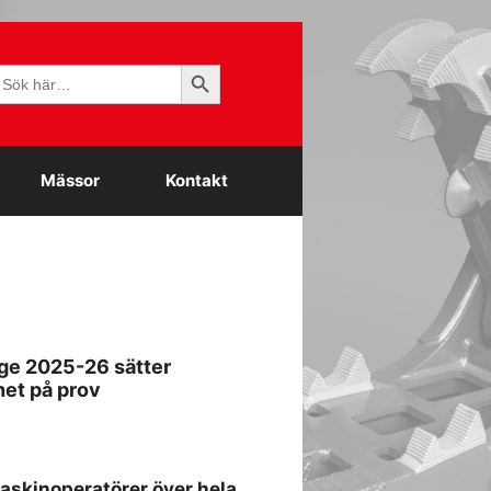
Sökknapp
ök
fter:
Mässor
Kontakt
ge 2025-26 sätter
het på prov
maskinoperatörer över hela