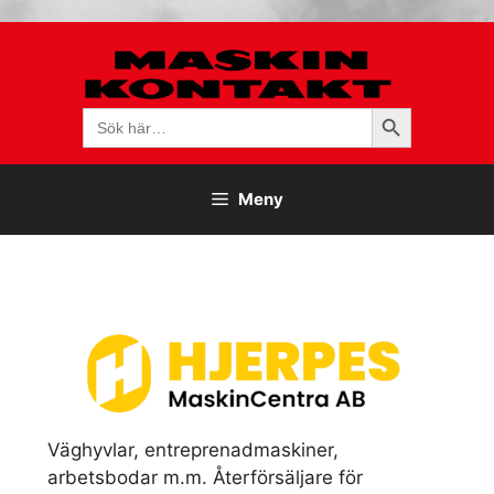
Hoppa
till
innehåll
Sökknapp
Sök
efter:
Meny
Väghyvlar, entreprenadmaskiner,
arbetsbodar m.m. Återförsäljare för