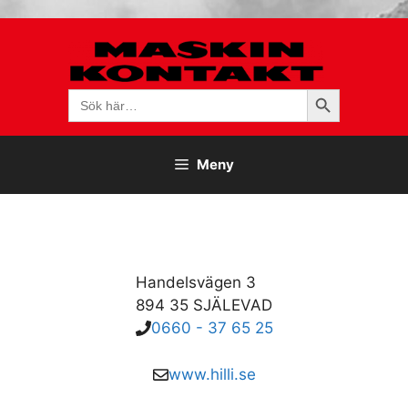
Hoppa
till
innehåll
Sökknapp
Sök
efter:
Meny
Handelsvägen 3
894 35 SJÄLEVAD
0660 - 37 65 25
www.hilli.se