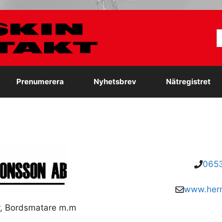
S
e
Prenumerera
Nyhetsbrev
Nätregistret
0653
www.herm
r, Bordsmatare m.m