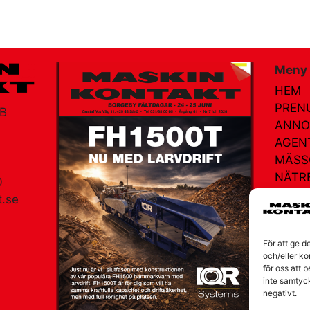
Meny
HEM
PREN
AB
ANNO
AGEN
MÄSS
NÄTR
0
KONT
.se
OM V
am
För att ge d
och/eller ko
för oss att 
inte samtyc
negativt.