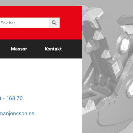
Sökknapp
ök
fter:
Mässor
Kontakt
 - 168 70
anjonsson.se