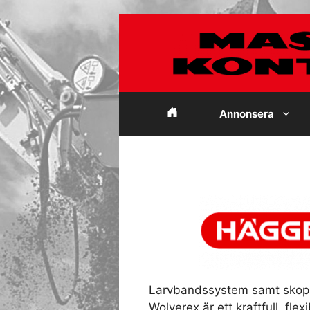
Hoppa
till
innehåll
Annonsera
Larvbandssystem samt skopo
Wolverex är ett kraftfull, fle