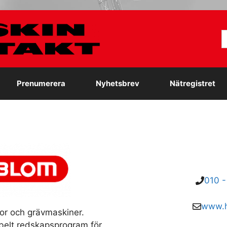
S
e
Prenumerera
Nyhetsbrev
Nätregistret
010 -
www.h
r och grävmaskiner.
xibelt redskapsprogram för