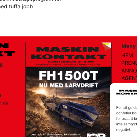
ed tuffa jobb.
Meny
HEM
PREN
AB
ANNO
AGEN
MÄSS
NÄTR
0
KONT
.se
För att ge d
och/eller ko
OM V
am
för oss att 
inte samtyc
negativt.