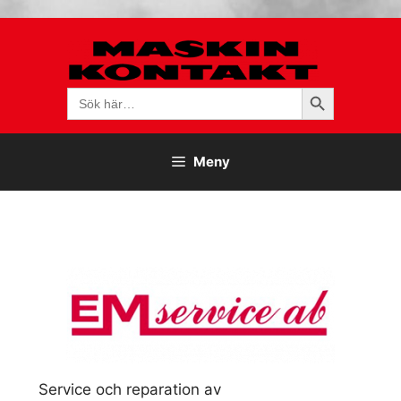
Hoppa
till
innehåll
Sökknapp
Sök
efter:
Meny
Service och reparation av