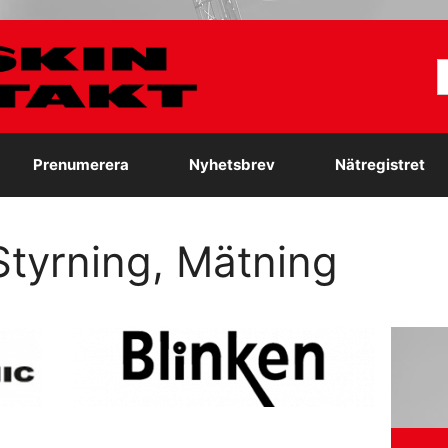
S
e
Prenumerera
Nyhetsbrev
Nätregistret
tyrning, Mätning