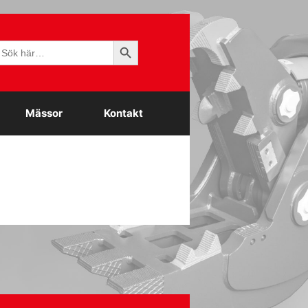
Sökknapp
ök
fter:
Mässor
Kontakt