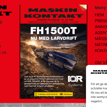
Meny
HEM
PREN
AB
ANNO
AGEN
MÄSS
NÄTR
0
KONT
.se
OM V
am
För att ge d
och/eller ko
för oss att 
inte samtyc
negativt.