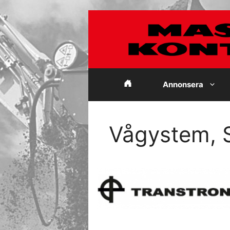
Hoppa
till
innehåll
Annonsera
Vågystem, S