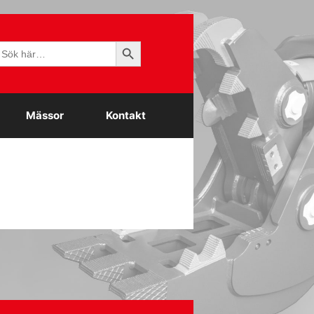
Sökknapp
ök
fter:
Mässor
Kontakt