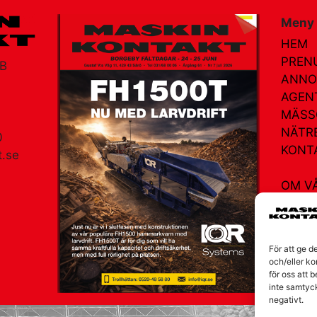
Meny
HEM
PREN
AB
ANNO
AGEN
MÄSS
NÄTR
0
KONT
.se
OM V
am
För att ge d
och/eller ko
för oss att 
inte samtyc
negativt.