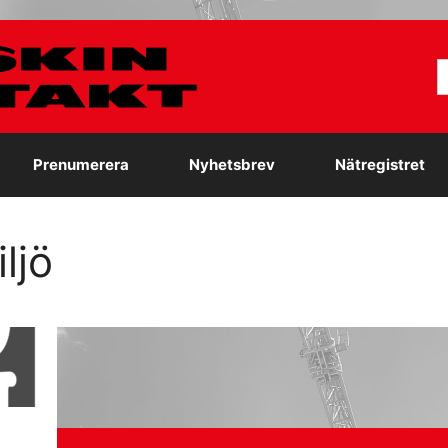
S
e
Prenumerera
Nyhetsbrev
Nätregistret
ljö