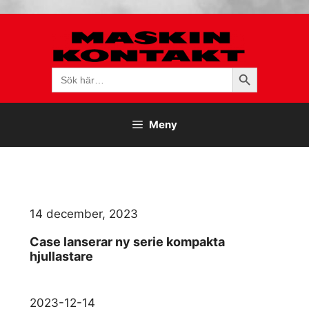
Hoppa
till
innehåll
Sökknapp
Sök
efter:
Meny
14 december, 2023
Case lanserar ny serie kompakta
hjullastare
2023-12-14