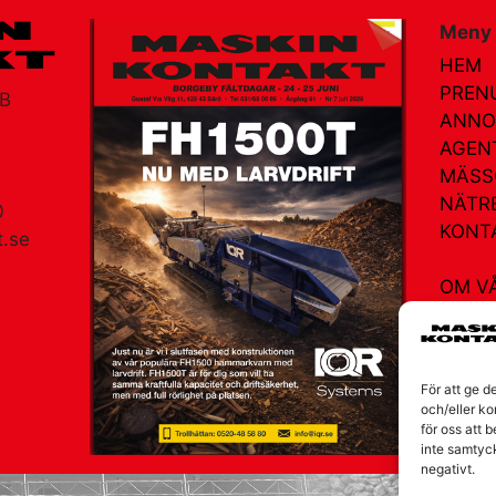
Meny
HEM
PREN
AB
ANNO
AGEN
MÄSS
NÄTR
0
KONT
.se
OM V
am
För att ge d
och/eller ko
för oss att 
inte samtyc
negativt.