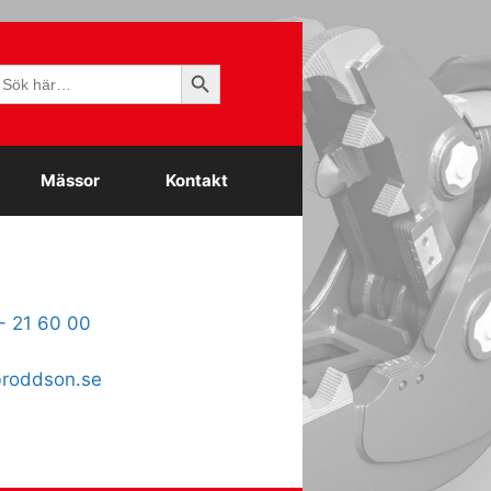
Sökknapp
ök
fter:
Mässor
Kontakt
- 21 60 00
roddson.se