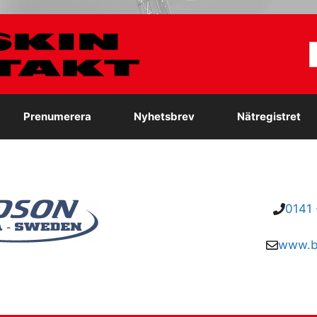
S
e
Prenumerera
Nyhetsbrev
Nätregistret
0141 
www.b