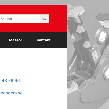
Sökknapp
ök
fter:
Mässor
Kontakt
- 43 76 96
oanders.se