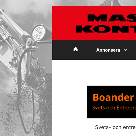
Hoppa
till
innehåll
Annonsera
Svets- och entr