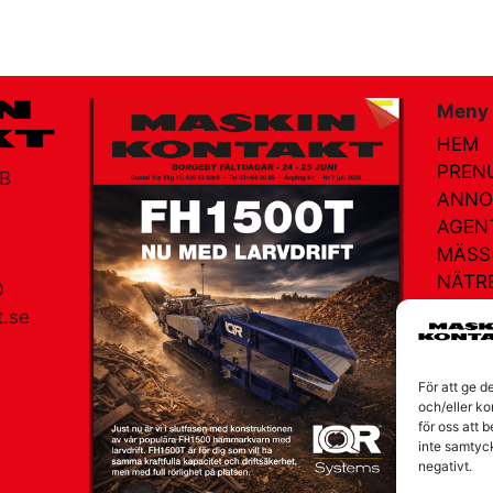
Meny
HEM
PREN
AB
ANNO
AGEN
MÄSS
NÄTR
0
KONT
.se
OM V
am
För att ge d
och/eller ko
för oss att 
inte samtyc
negativt.