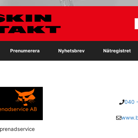
S
e
Prenumerera
Nyhetsbrev
Nätregistret
040 
www.b
eprenadservice