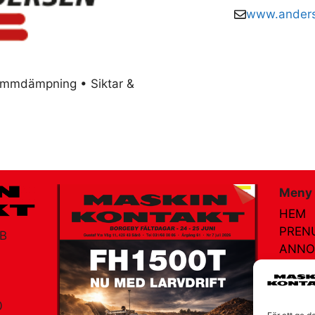
www.anders
ammdämpning • Siktar &
Meny
HEM
PREN
AB
ANNO
AGEN
MÄSS
NÄTR
0