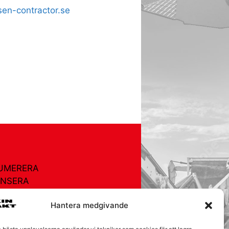
en-contractor.se
UMERERA
NSERA
TURREGISTRET
Hantera medgivande
OR
EGISTRET