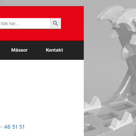
Sökknapp
ök
fter:
Mässor
Kontakt
- 46 51 51